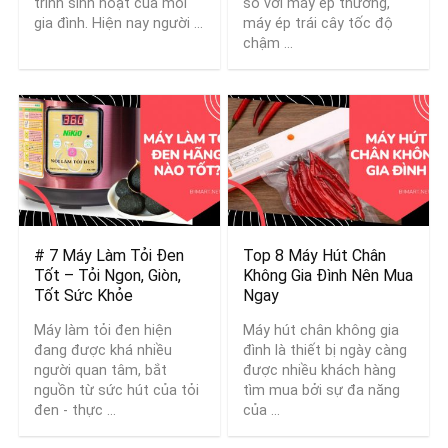
trình sinh hoạt của mỗi
so với máy ép thường,
gia đình. Hiện nay người ...
máy ép trái cây tốc độ
chậm ...
# 7 Máy Làm Tỏi Đen
Top 8 Máy Hút Chân
Tốt – Tỏi Ngon, Giòn,
Không Gia Đình Nên Mua
Tốt Sức Khỏe
Ngay
Máy làm tỏi đen hiện
Máy hút chân không gia
đang được khá nhiều
đình là thiết bị ngày càng
người quan tâm, bắt
được nhiều khách hàng
nguồn từ sức hút của tỏi
tìm mua bởi sự đa năng
đen - thực ...
của ...