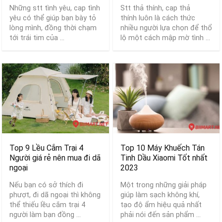
Những stt tình yêu, cap tình
Stt thả thính, cap thả
yêu có thể giúp bạn bày tỏ
thính luôn là cách thức
lòng mình, đồng thời chạm
nhiều người lựa chọn để thổ
tới trái tim của ...
lộ một cách mập mờ tình ...
Top 9 Lều Cắm Trại 4
Top 10 Máy Khuếch Tán
Người giá rẻ nên mua đi dã
Tinh Dầu Xiaomi Tốt nhất
ngoại
2023
Nếu bạn có sở thích đi
Một trong những giải pháp
phượt, đi dã ngoại thì không
giúp làm sạch không khí,
thể thiếu lều cắm trại 4
tạo độ ẩm hiệu quả nhất
người làm bạn đồng ...
phải nói đến sản phẩm ...