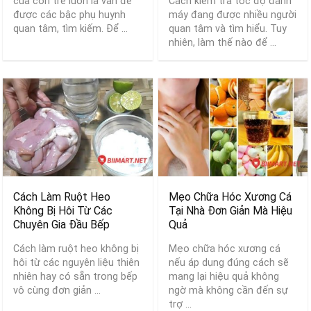
của con trẻ luôn là vấn đề
Cách kiểm tra tốc độ đánh
được các bậc phụ huynh
máy đang được nhiều người
quan tâm, tìm kiếm. Để ...
quan tâm và tìm hiểu. Tuy
nhiên, làm thế nào để ...
Cách Làm Ruột Heo
Mẹo Chữa Hóc Xương Cá
Không Bị Hôi Từ Các
Tại Nhà Đơn Giản Mà Hiệu
Chuyên Gia Đầu Bếp
Quả
Cách làm ruột heo không bị
Mẹo chữa hóc xương cá
hôi từ các nguyên liệu thiên
nếu áp dụng đúng cách sẽ
nhiên hay có sẵn trong bếp
mang lại hiệu quả không
vô cùng đơn giản ...
ngờ mà không cần đến sự
trợ ...