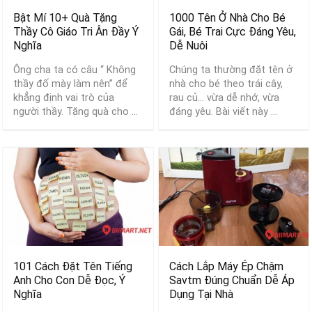
Bật Mí 10+ Quà Tặng
1000 Tên Ở Nhà Cho Bé
Thầy Cô Giáo Tri Ân Đầy Ý
Gái, Bé Trai Cực Đáng Yêu,
Nghĩa
Dễ Nuôi
Ông cha ta có câu “ Không
Chúng ta thường đặt tên ở
thầy đố mày làm nên” để
nhà cho bé theo trái cây,
khẳng định vai trò của
rau củ… vừa dễ nhớ, vừa
người thầy. Tặng quà cho ...
đáng yêu. Bài viết này ...
101 Cách Đặt Tên Tiếng
Cách Lắp Máy Ép Chậm
Anh Cho Con Dễ Đọc, Ý
Savtm Đúng Chuẩn Dễ Áp
Nghĩa
Dụng Tại Nhà