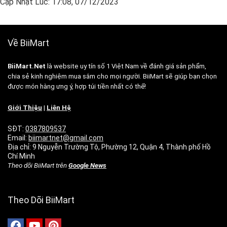
Cập Nhật Lúc: 17:08, 07/12/2023
Về BiiMart
BiiMart.Net
là website uy tín số 1 Việt Nam về đánh giá sản phẩm,
chia sẻ kinh nghiệm mua sắm cho mọi người. BiiMart sẽ giúp bạn chọn
được món hàng ưng ý, hợp túi tiền nhất có thể!
Giới Thiệu
|
Liên Hệ
SĐT:
0387809537
Email:
biimartnet@gmail.com
Địa chỉ: 9 Nguyễn Trường Tộ, Phường 12, Quận 4, Thành phố Hồ
Chí Minh
Theo dõi BiiMart trên
Google News
Theo Dõi BiiMart