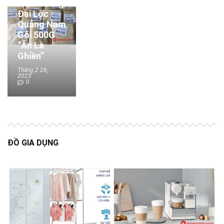
Bánh Tráng
Đại Lộc
Quảng Nam
Gói 500G
“Ăn Là
Ghiền”
Tháng 2 26,
2023
0
ĐỒ GIA DỤNG