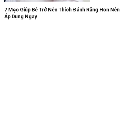
7 Mẹo Giúp Bé Trở Nên Thích Đánh Răng Hơn Nên
Áp Dụng Ngay
Về BiiMart
BiiMart.Net
là website uy tín số 1 Việt Nam về đánh giá sản phẩm,
chia sẻ kinh nghiệm mua sắm cho mọi người. BiiMart sẽ giúp bạn chọn
được món hàng ưng ý, hợp túi tiền nhất có thể!
Giới Thiệu
|
Liên Hệ
SĐT:
0387809537
Email:
biimartnet@gmail.com
Địa chỉ: 9 Nguyễn Trường Tộ, Phường 12, Quận 4, Thành phố Hồ
Chí Minh
Theo dõi BiiMart trên
Google News