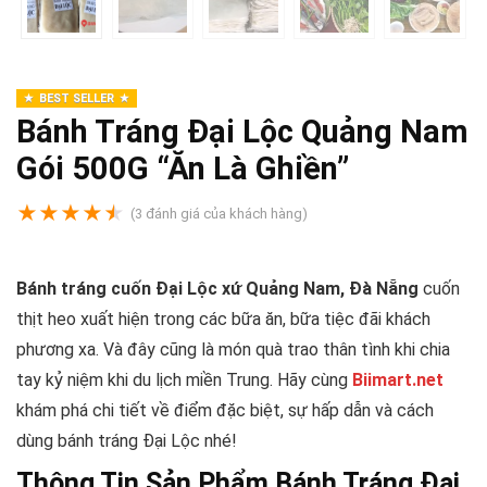
BEST SELLER
Bánh Tráng Đại Lộc Quảng Nam
Gói 500G “Ăn Là Ghiền”
★
★
★
★
★
(
3
đánh giá của khách hàng)
Bánh tráng cuốn Đại Lộc xứ Quảng Nam, Đà Nẵng
cuốn
thịt heo xuất hiện trong các bữa ăn, bữa tiệc đãi khách
phương xa. Và đây cũng là món quà trao thân tình khi chia
tay kỷ niệm khi du lịch miền Trung. Hãy cùng
Biimart.net
khám phá chi tiết về điểm đặc biệt, sự hấp dẫn và cách
dùng bánh tráng Đại Lộc nhé!
Thông Tin Sản Phẩm Bánh Tráng Đại