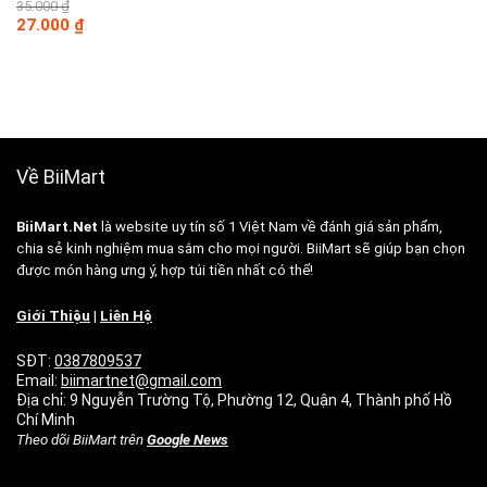
35.000
₫
Giá
Giá
27.000
₫
gốc
hiện
là:
tại
35.000 ₫.
là:
27.000 ₫.
Về BiiMart
BiiMart.Net
là website uy tín số 1 Việt Nam về đánh giá sản phẩm,
chia sẻ kinh nghiệm mua sắm cho mọi người. BiiMart sẽ giúp bạn chọn
được món hàng ưng ý, hợp túi tiền nhất có thể!
Giới Thiệu
|
Liên Hệ
SĐT:
0387809537
Email:
biimartnet@gmail.com
Địa chỉ: 9 Nguyễn Trường Tộ, Phường 12, Quận 4, Thành phố Hồ
Chí Minh
Theo dõi BiiMart trên
Google News