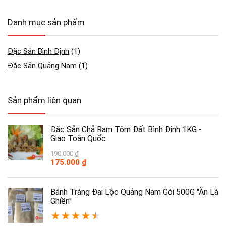
Danh mục sản phẩm
Đặc Sản Bình Định
(1)
Đặc Sản Quảng Nam
(1)
Sản phẩm liên quan
Đặc Sản Chả Ram Tôm Đất Bình Định 1KG -
Giao Toàn Quốc
190.000
₫
Giá
Giá
175.000
₫
gốc
hiện
là:
tại
190.000 ₫.
là:
Bánh Tráng Đại Lộc Quảng Nam Gói 500G "Ăn Là
175.000 ₫.
Ghiền"
★
★
★
★
★