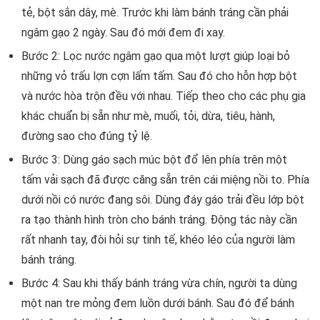
tẻ, bột sắn dây, mè. Trước khi làm bánh tráng cần phải
ngâm gạo 2 ngày. Sau đó mới đem đi xay.
Bước 2: Lọc nước ngâm gạo qua một lượt giúp loại bỏ
những vỏ trấu lợn cợn lấm tấm. Sau đó cho hỗn hợp bột
và nước hòa trộn đều với nhau. Tiếp theo cho các phụ gia
khác chuẩn bị sẵn như mè, muối, tỏi, dừa, tiêu, hành,
đường sao cho đúng tỷ lệ.
Bước 3: Dùng gáo sạch múc bột đổ lên phía trên một
tấm vải sạch đã được căng sẵn trên cái miệng nồi to. Phía
dưới nồi có nước đang sôi. Dùng đáy gáo trải đều lớp bột
ra tạo thành hình tròn cho bánh tráng. Động tác này cần
rất nhanh tay, đòi hỏi sự tinh tế, khéo léo của người làm
bánh tráng.
Bước 4: Sau khi thấy bánh tráng vừa chín, người ta dùng
một nan tre mỏng đem luồn dưới bánh. Sau đó để bánh