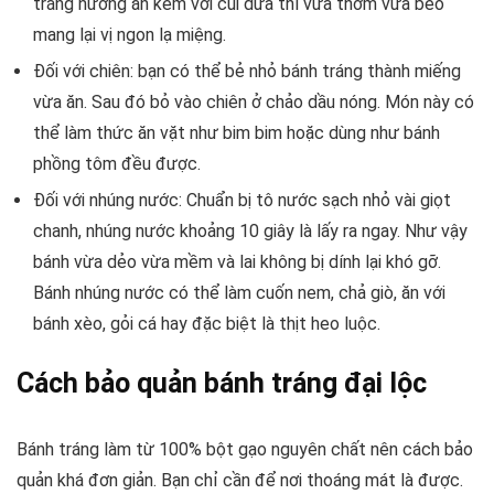
tráng nướng ăn kèm với cùi dừa thì vừa thơm vừa béo
mang lại vị ngon lạ miệng.
Đối với chiên: bạn có thể bẻ nhỏ bánh tráng thành miếng
vừa ăn. Sau đó bỏ vào chiên ở chảo dầu nóng. Món này có
thể làm thức ăn vặt như bim bim hoặc dùng như bánh
phồng tôm đều được.
Đối với nhúng nước: Chuẩn bị tô nước sạch nhỏ vài giọt
chanh, nhúng nước khoảng 10 giây là lấy ra ngay. Như vậy
bánh vừa dẻo vừa mềm và lai không bị dính lại khó gỡ.
Bánh nhúng nước có thể làm cuốn nem, chả giò, ăn với
bánh xèo, gỏi cá hay đặc biệt là thịt heo luộc.
Cách bảo quản bánh tráng đại lộc
Bánh tráng làm từ 100% bột gạo nguyên chất nên cách bảo
quản khá đơn giản. Bạn chỉ cần để nơi thoáng mát là được.