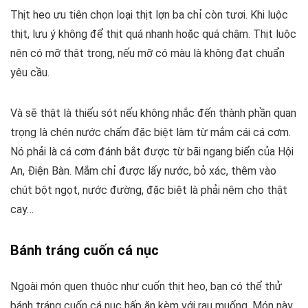
Thịt heo ưu tiên chọn loại thịt lợn ba chỉ còn tươi. Khi luộc
thịt, lưu ý không để thịt quá nhanh hoặc quá chậm. Thịt luộc
nên có mỡ thật trong, nếu mỡ có màu là không đạt chuẩn
yêu cầu.
Và sẽ thật là thiếu sót nếu không nhắc đến thành phần quan
trọng là chén nước chấm đặc biệt làm từ mắm cái cá cơm.
Nó phải là cá cơm đánh bắt được từ bãi ngang biển của Hội
An, Điện Bàn. Mắm chỉ được lấy nước, bỏ xác, thêm vào
chút bột ngọt, nước đường, đặc biệt là phải nêm cho thật
cay…
Bánh tráng cuốn cá nục
Ngoài món quen thuộc như cuốn thịt heo, bạn có thể thử
bánh tráng cuốn cá nục hấp ăn kèm với rau muống. Món này