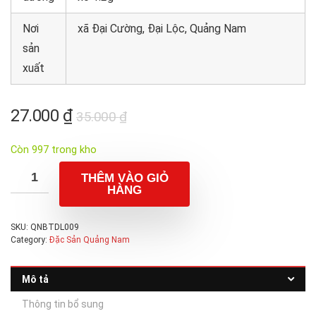
Nơi
xã Đại Cường, Đại Lộc, Quảng Nam
sản
xuất
Giá
Giá
27.000
₫
35.000
₫
gốc
hiện
Còn 997 trong kho
là:
tại
35.000 ₫.
là:
THÊM VÀO GIỎ
HÀNG
27.000 ₫.
SKU:
QNBTDL009
Category:
Đặc Sản Quảng Nam
Mô tả
Thông tin bổ sung