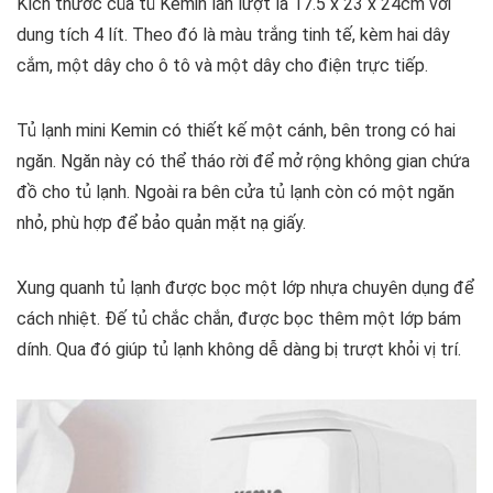
Kích thước của tủ Kemin lần lượt là 17.5 x 23 x 24cm với
dung tích 4 lít. Theo đó là màu trắng tinh tế, kèm hai dây
cắm, một dây cho ô tô và một dây cho điện trực tiếp.
Tủ lạnh mini Kemin có thiết kế một cánh, bên trong có hai
ngăn. Ngăn này có thể tháo rời để mở rộng không gian chứa
đồ cho tủ lạnh. Ngoài ra bên cửa tủ lạnh còn có một ngăn
nhỏ, phù hợp để bảo quản mặt nạ giấy.
Xung quanh tủ lạnh được bọc một lớp nhựa chuyên dụng để
cách nhiệt. Đế tủ chắc chắn, được bọc thêm một lớp bám
dính. Qua đó giúp tủ lạnh không dễ dàng bị trượt khỏi vị trí.