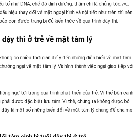
yếu tố như DNA, chế độ dinh dưỡng, thậm chí là chủng tộc,vv…
ấu hiệu thay đổi về mặt ngoại hình và nội tiết như trên thì nên
ảo con được trang bị đủ kiến thức về quá trình dậy thì.
 dậy thì ở trẻ về mặt tâm lý
 không có nhiều thời gian để ý đến những diễn biến về mặt tâm
chướng ngại về mặt tâm lý. Và hình thành việc ngại giao tiếp với
hông ngờ tới trong quá trình phát triển của trẻ. Vì thế bên cạnh
ng phải được đặc biệt lưu tâm. Vì thế, chúng ta không được bỏ
u đây là một số những biến đổi về mặt tâm lý chung để cha mẹ
i tâm sinh lý tuổi dậy thì ở trẻ