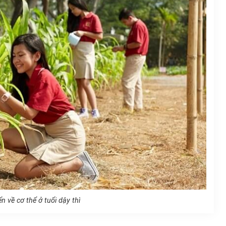
ển về cơ thể ở tuổi dậy thì