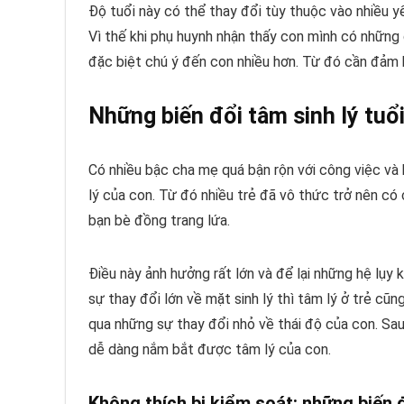
Độ tuổi này có thể thay đổi tùy thuộc vào nhiều 
Vì thế khi phụ huynh nhận thấy con mình có những d
đặc biệt chú ý đến con nhiều hơn. Từ đó cần đảm b
Những biến đổi tâm sinh lý tuổi
Có nhiều bậc cha mẹ quá bận rộn với công việc và
lý của con. Từ đó nhiều trẻ đã vô thức trở nên có 
bạn bè đồng trang lứa.
Điều này ảnh hưởng rất lớn và để lại những hệ lụy k
sự thay đổi lớn về mặt sinh lý thì tâm lý ở trẻ cũ
qua những sự thay đổi nhỏ về thái độ của con. Sa
dễ dàng nắm bắt được tâm lý của con.
Không thích bị kiểm soát: những biến đổ