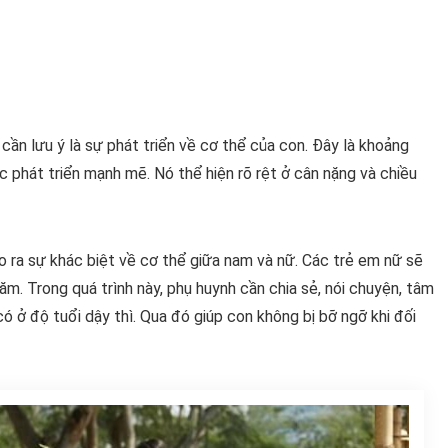
 cần lưu ý là sự phát triển về cơ thể của con. Đây là khoảng
 phát triển mạnh mẽ. Nó thể hiện rõ rệt ở cân nặng và chiều
o ra sự khác biệt về cơ thể giữa nam và nữ. Các trẻ em nữ sẽ
m. Trong quá trình này, phụ huynh cần chia sẻ, nói chuyện, tâm
ó ở độ tuổi dậy thì. Qua đó giúp con không bị bỡ ngỡ khi đối