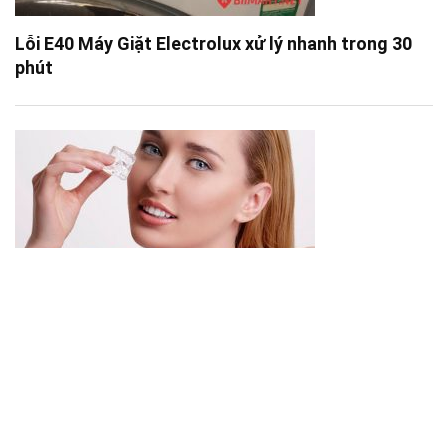
Lỗi E40 Máy Giặt Electrolux xử lý nhanh trong 30
phút
6 Cách Rửa Mặt Bằng Nước Đá Cải Thiện Làn Da
Hiệu Quả