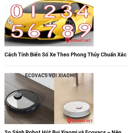
Cách Tính Biển Số Xe Theo Phong Thủy Chuẩn Xác
So Sánh Robot Hút Bụi Xiaomi và Ecovacs – Nên