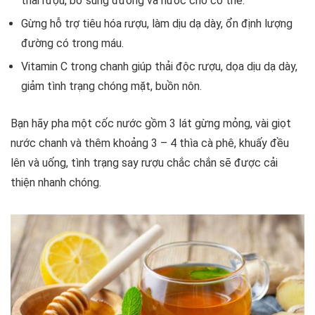
thải rượu, bổ sung đường và nước cho cơ thể.
Gừng hỗ trợ tiêu hóa rượu, làm dịu dạ dày, ổn định lượng
đường có trong máu.
Vitamin C trong chanh giúp thải độc rượu, dọa dịu dạ dày,
giảm tình trạng chóng mặt, buồn nôn.
Bạn hãy pha một cốc nước gồm 3 lát gừng mỏng, vài giọt
nước chanh và thêm khoảng 3 – 4 thìa cà phê, khuấy đều
lên và uống, tình trạng say rượu chắc chắn sẽ được cải
thiện nhanh chóng.