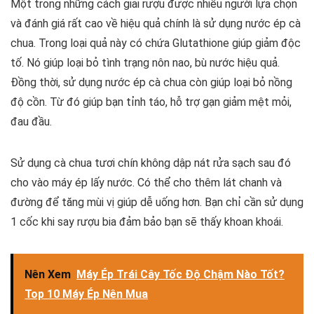
Một trong những cách giải rượu được nhiều người lựa chọn
và đánh giá rất cao về hiệu quả chính là sử dụng nước ép cà
chua. Trong loại quả này có chứa Glutathione giúp giảm độc
tố. Nó giúp loại bỏ tình trạng nôn nao, bù nước hiệu quả.
Đồng thời, sử dụng nước ép cà chua còn giúp loại bỏ nồng
độ cồn. Từ đó giúp bạn tỉnh táo, hỗ trợ gạn giảm mệt mỏi,
đau đầu.
Sử dụng cà chua tươi chín không dập nát rửa sạch sau đó
cho vào máy ép lấy nước. Có thể cho thêm lát chanh và
đường để tăng mùi vị giúp dễ uống hơn. Bạn chỉ cần sử dụng
1 cốc khi say rượu bia đảm bảo bạn sẽ thấy khoan khoái.
Nên Xem
Máy Ép Trái Cây Tốc Độ Chậm Nào Tốt?
Top 10 Máy Ép Nên Mua