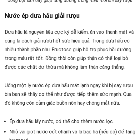
Uống bột sắn dây giúp tăng đường trong máu mỗi khi say rượu
Nước ép dưa hấu giải rượu
Dưa hấu là nguyên liệu cực kỳ dễ kiếm, ăn vào thanh mát và
cũng là cách giải rượu hết sức hiệu quả. Trong dưa hấu có
nhiều thành phần như Fructose giúp hỗ trợ phục hồi đường
trong máu rất tốt. Đồng thời còn giúp thận có thể loại bỏ
được các chất dư thừa mà không làm thận căng thẳng.
Uống một ly nước ép dưa hấu mát lạnh ngay khi bị say rượu
bia bạn sẽ thấy cơ thể như được tiếp thêm sức mạnh. Qua
đó không còn cảm giác buồn nôn hay chóng mắt nữa.
Ép dưa hấu lấy nước, có thể cho thêm nước lọc.
Nhỏ vài giọt nước cốt chanh và lá bạc hà (nếu có) để tăng