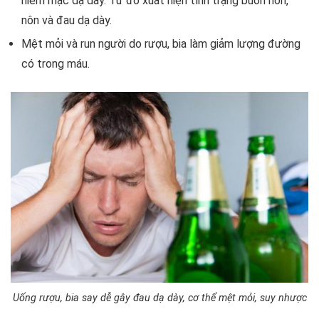
niêm mạc dạ dày. Từ đó xuất hiện tình trạng buồn nôn,
nôn và đau dạ dày.
Mệt mỏi và run người do rượu, bia làm giảm lượng đường
có trong máu.
Uống rượu, bia say dễ gây đau dạ dày, cơ thể mệt mỏi, suy nhược